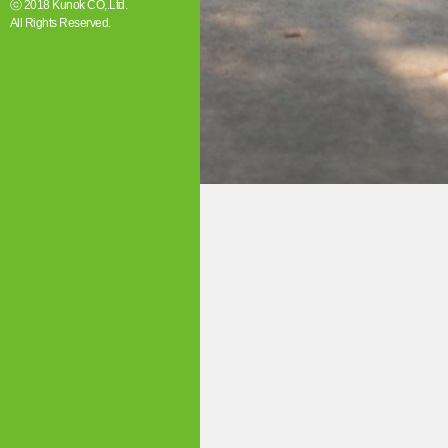
ⓒ
2018 Kunok CO,.Ltd.
All Rights Reserved.